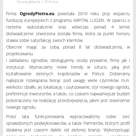
›
Strona główna
O firmie
Firma
OgrodyPiotra.eu
powstała 2010 roku przy wsparciu
funduszy europejskich z programu KAPITAŁ LUDZKI. W oparciu o
rzetelne wykształcenie oraz wówczas ponad 4 letnie
doświadczenie stworzona została firma, która za punkt honoru
stawia sobie satysfakcję swoich klientów.
Obecnie mając za sobą ponad 8 lat doświadczenia, w
projektowaniu
i zakładaniu ogrodów, obsługujemy osoby prywatne, firmy jak i
instytucje. Wyznaczamy nowe trendy w sztuce, jaką jest
kształtowanie zielonych krajobrazów w Polsce. Dobieramy
najlepsze rozwiązania biorąc pod uwagę wiele czynników m.in.
wielkości działki, jej lokalizację i usytuowanie, styl nowego ogrodu,
preferencje inwestorów, a także, co czasem najważniejsze budżet
przeznaczony na realizację przedsięwzięcia, jakim jest stworzenie
nowego ogrodu.
Przez lata funkcjonowania wypracowaliśmy sobie sieć
sprawdzonych podwykonawców, a także Partnerów, których profil
działania jest czasem daleki od zielonej branży. Wykorzystując