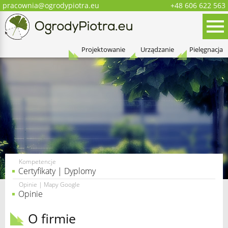
pracownia@ogrodypiotra.eu
+48 606 622 563
Menu
Oferta
Projektowanie
Urządzanie
Pielęgnacja
Kompetencje
Certyfikaty | Dyplomy
Opinie | Mapy Google
Opinie
O firmie