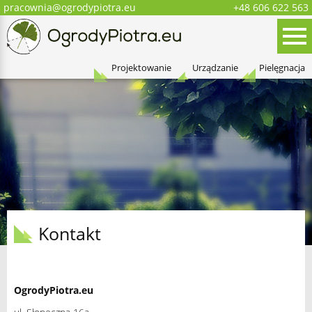
pracownia@ogrodypiotra.eu
+48 606 622 563
Menu
Oferta
Projektowanie
Urządzanie
Pielęgnacja
Kontakt
OgrodyPiotra.eu